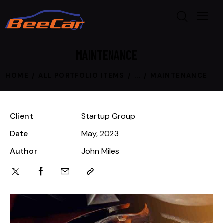
MAINTENANCE
HOME
ALL PORTFOLIO ITEMS
...
MAINTENANCE
Client
Startup Group
Date
May, 2023
Author
John Miles