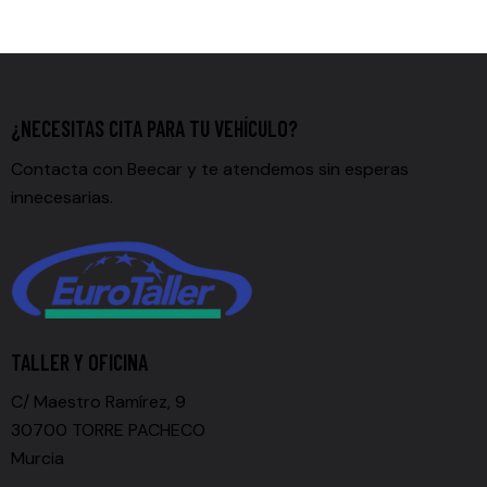
¿NECESITAS CITA PARA TU VEHÍCULO?
Contacta con Beecar y te atendemos sin esperas
innecesarias.
TALLER Y OFICINA
C/ Maestro Ramírez, 9
30700 TORRE PACHECO
Murcia