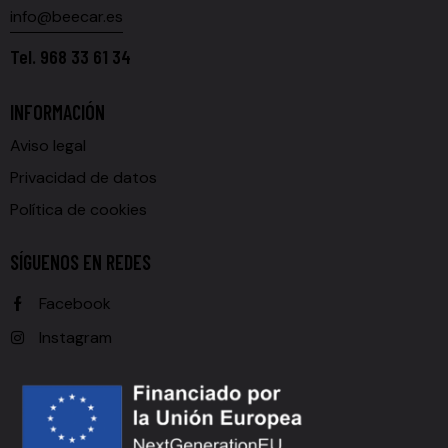
info@beecar.es
Tel.
968 33 61 34
INFORMACIÓN
Aviso legal
Privacidad de datos
Política de cookies
SÍGUENOS EN REDES
Facebook
Instagram