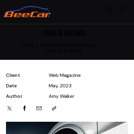
PADS & ROTORS
HOME
ALL PORTFOLIO ITEMS
...
PADS & ROTORS
Client
Web Magazine
Date
May, 2023
Author
Amy Walker