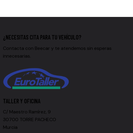
¿NECESITAS CITA PARA TU VEHÍCULO?
Contacta con Beecar y te atendemos sin esperas
innecesarias.
TALLER Y OFICINA
C/ Maestro Ramírez, 9
30700 TORRE PACHECO
Murcia