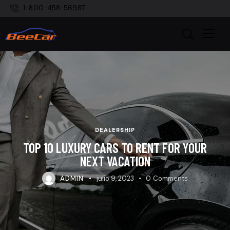
1-800-458-56987
DEALERSHIP
TOP 10 LUXURY CARS TO RENT FOR YOUR
NEXT VACATION
ADMIN
julio 9, 2023
0
Comments