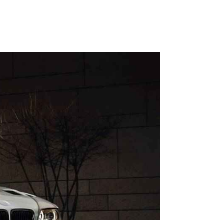
ding Price Ascending
Descending Title
ing Title Descending
350000
ntos de cuero (12)