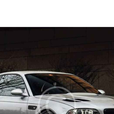
Descen
Price 
Ascend
Año
Precio
5.8
2004
2023
500
s (8)
Acceso sin llave (9)
Asie
 (4)
Neumáticos de invierno (3)