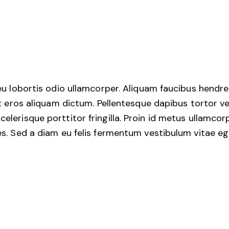
, eu lobortis odio ullamcorper. Aliquam faucibus hendre
 et eros aliquam dictum. Pellentesque dapibus tortor vel
elerisque porttitor fringilla. Proin id metus ullamcorpe
ces. Sed a diam eu felis fermentum vestibulum vitae eg