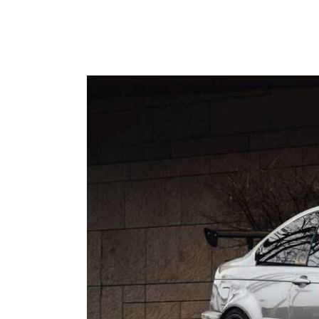
Kilometraje
Cilindrada
500
185000
0
Climatizador (13)
Asientos calefactado
Sistema de navegación (14)
Elevalunas eléctricos