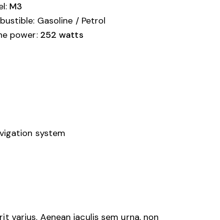
l:
M3
ustible: Gasoline / Petrol
ne power:
252 watts
vigation system
rit varius. Aenean iaculis sem urna, non