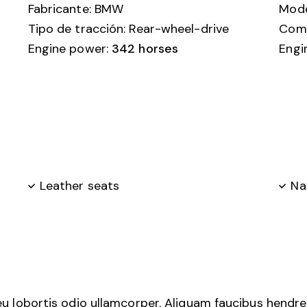
Fabricante: BMW
Mode
Tipo de tracción: Rear-wheel-drive
Comb
Engine power:
342 horses
Engi
Leather seats
Na
, eu lobortis odio ullamcorper. Aliquam faucibus hendre