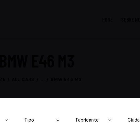
HOME
SOBRE N
BMW E46 M3
ME
ALL CARS
...
BMW E46 M3
Fecha 