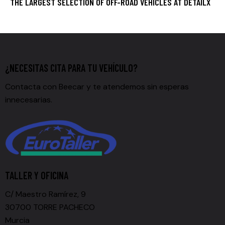
THE LARGEST SELECTION OF OFF-ROAD VEHICLES AT DETAILX
¿NECESITAS CITA PARA TU VEHÍCULO?
Contacta con Beecar y te atendemos sin esperas
innecesarias.
TALLER Y OFICINA
C/ Maestro Ramírez, 9
30700 TORRE PACHECO
Murcia