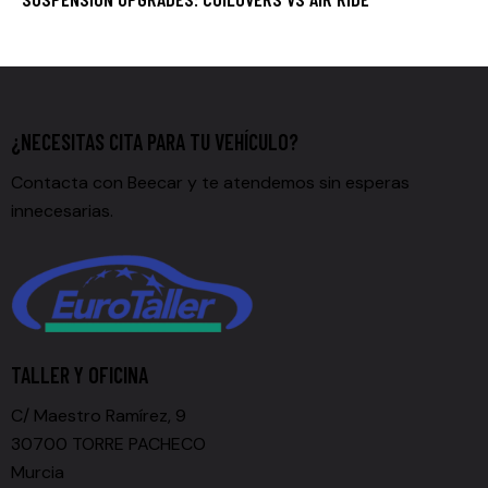
¿NECESITAS CITA PARA TU VEHÍCULO?
Contacta con Beecar y te atendemos sin esperas
innecesarias.
TALLER Y OFICINA
C/ Maestro Ramírez, 9
30700 TORRE PACHECO
Murcia