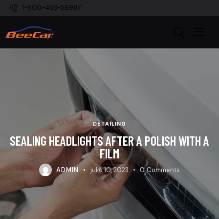
1-800-458-56987
DETAILING
SEALING HEADLIGHTS AFTER A POLISH WITH A
FILM
ADMIN
julio 10, 2023
0
Comments