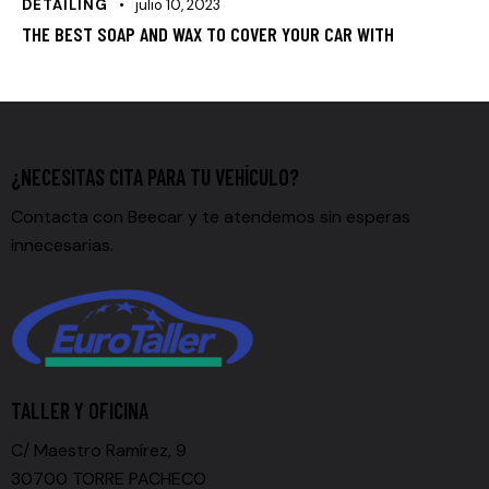
DETAILING
julio 10, 2023
THE BEST SOAP AND WAX TO COVER YOUR CAR WITH
¿NECESITAS CITA PARA TU VEHÍCULO?
Contacta con Beecar y te atendemos sin esperas
innecesarias.
TALLER Y OFICINA
C/ Maestro Ramírez, 9
30700 TORRE PACHECO